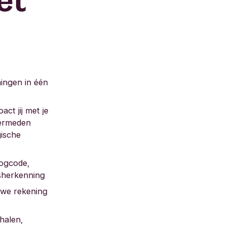
et
ningen in één
act jij met je
vermeden
gische
logcode,
tsherkenning
uwe rekening
halen,