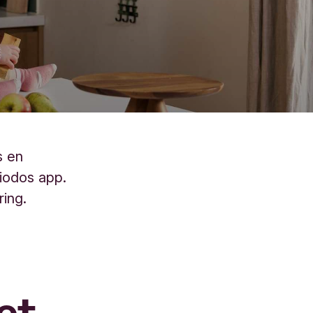
s en
riodos app.
ring.