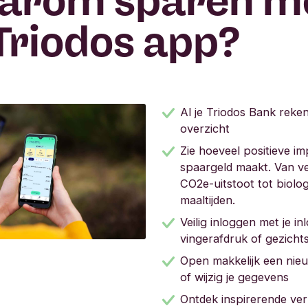
arom sparen m
Triodos app?
Al je Triodos Bank reke
overzicht
Zie hoeveel positieve imp
spaargeld maakt. Van 
CO2e-uitstoot tot biolo
maaltijden.
Veilig inloggen met je in
vingerafdruk of gezich
Open makkelijk een nie
of wijzig je gegevens
Ontdek inspirerende ver