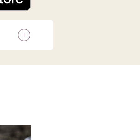
 15.0 (en
en
. Houd
en