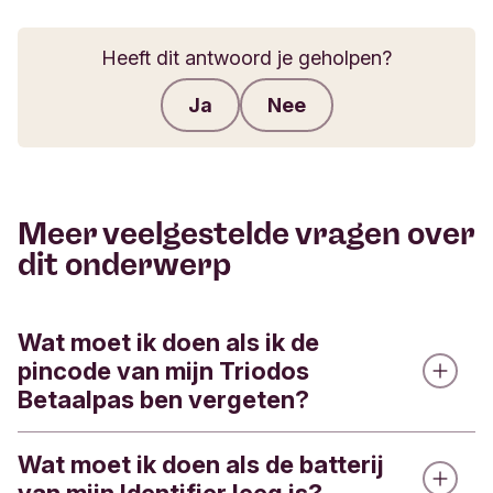
Heeft dit antwoord je geholpen?
Ja
Nee
Feedback verzenden
Meer veelgestelde vragen over
dit onderwerp
Wat moet ik doen als ik de
pincode van mijn Triodos
Betaalpas ben vergeten?
Wat moet ik doen als de batterij
Je kunt de pincode van je Triodos Betaalpas via