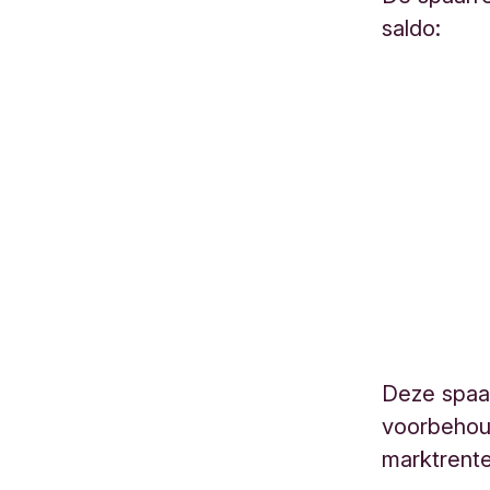
saldo:
Deze spaa
voorbehoud
marktrent