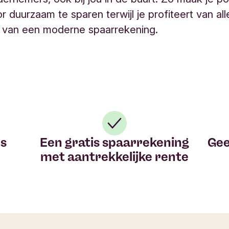
r duurzaam te sparen terwijl je profiteert van all
van een moderne spaarrekening.
W
h
​​
Een gratis spaarrekening
Gee
y
met aantrekkelijke rente
T
r
i
o