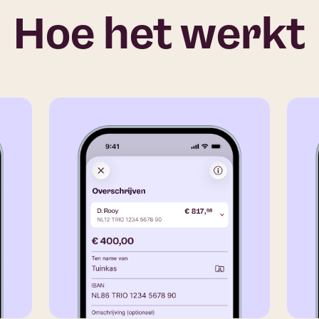
d
Hoe het werkt
o
s
?