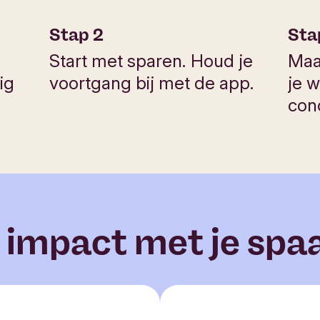
Stap 2
Sta
Start met sparen. Houd je
Maa
ig
voortgang bij met de app.
je w
con
impact met je spa