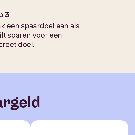
p 3
k een spaardoel aan als
ilt sparen voor een
creet doel.
argeld