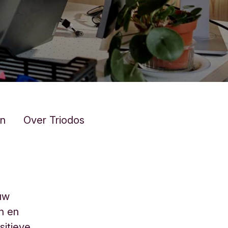
n
Over Triodos
ouw
en en
sitieve