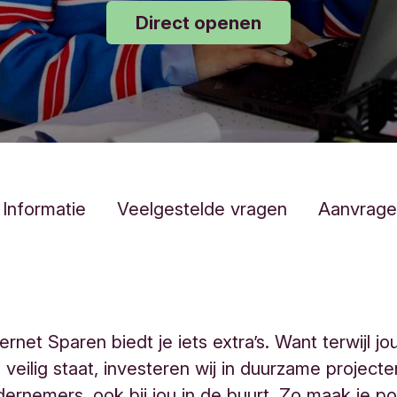
Direct openen
Informatie
Veelgestelde vragen
Aanvrage
ernet Sparen biedt je iets extra’s. Want terwijl j
 veilig staat, investeren wij in duurzame project
dernemers, ook bij jou in de buurt. Zo maak je po