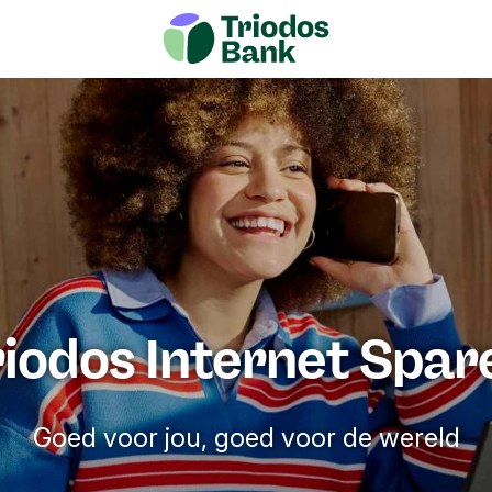
e
Veelgestelde vragen
Aanvragen
Over Tr
riodos Internet Spar
Goed voor jou, goed voor de wereld