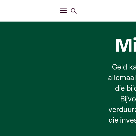
Openen
Zoekmenu
Openen
Hoofdmenu
Mi
Geld k
allemaal
die bi
Bijv
verduur
die inv