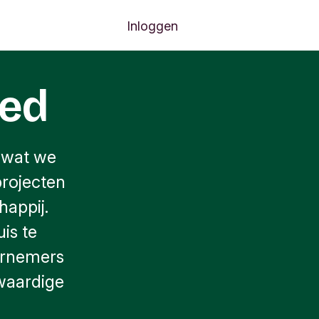
Inloggen
oed
 wat we
projecten
happij.
is te
ernemers
waardige