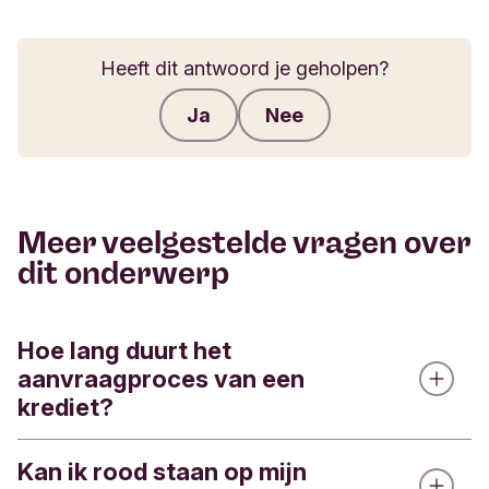
Heeft dit antwoord je geholpen?
Ja
Nee
Feedback verzenden
Meer veelgestelde vragen over
dit onderwerp
Hoe lang duurt het
aanvraagproces van een
krediet?
Kan ik rood staan op mijn
We beoordelen iedere kredietaanvraag met