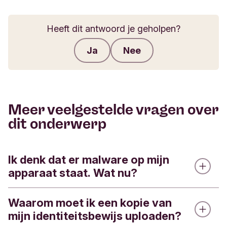
Heeft dit antwoord je geholpen?
Ja
Nee
Feedback verzenden
Meer veelgestelde vragen over
dit onderwerp
Ik denk dat er malware op mijn
apparaat staat. Wat nu?
Waarom moet ik een kopie van
Vermoed je dat er
malware
op je apparaat staat,
mijn identiteitsbewijs uploaden?
volg dan de volgende stappen: