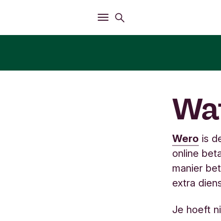
Openen
Zoekmenu
Openen
Hoofdmenu
Wat
Wero
is d
online bet
manier bet
extra dien
Je hoeft n