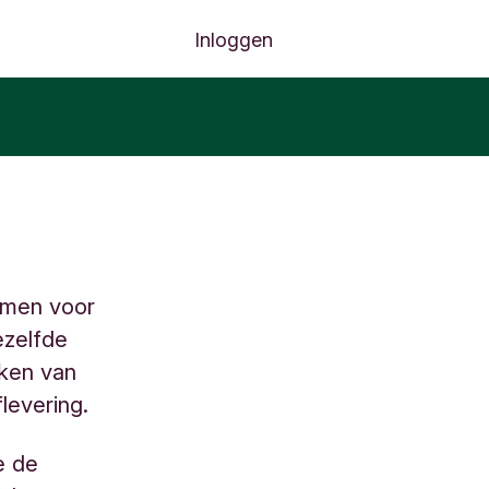
Inloggen
emen voor
ezelfde
aken van
levering.
e de