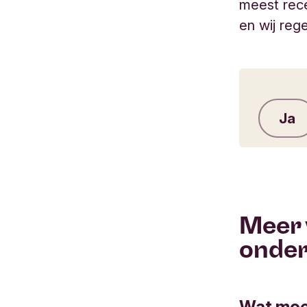
meest rece
en wij reg
Ja
Meer 
onde
Wat moet