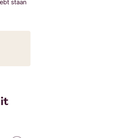
hebt staan
it