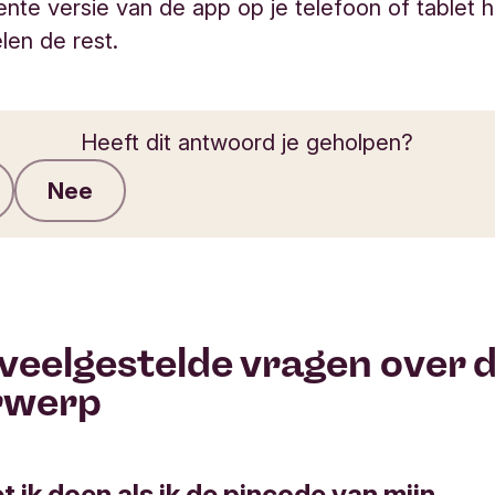
nte versie van de app op je telefoon of tablet 
elen de rest.
Heeft dit antwoord je geholpen?
Nee
Feedback verzenden
veelgestelde vragen over d
rwerp
 ik doen als ik de pincode van mijn