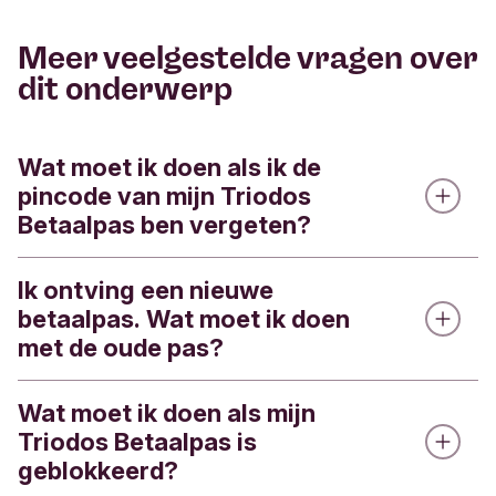
Meer veelgestelde vragen over
dit onderwerp
Wat moet ik doen als ik de
pincode van mijn Triodos
Betaalpas ben vergeten?
Ik ontving een nieuwe
Je kunt de pincode van je Triodos Betaalpas via
betaalpas. Wat moet ik doen
de Triodos app inzien.
met de oude pas?
Zo werkt het:
Wat moet ik doen als mijn
Is de tijd gekomen voor een nieuwe betaalpas?
Log in
Triodos Betaalpas is
Knip je oude pas dan door en zorg ervoor op dat
Tik rechts onderin op
Meer
geblokkeerd?
je ook de chip doorknipt. Je oude pas kun je
Tik op
Betaalpassen