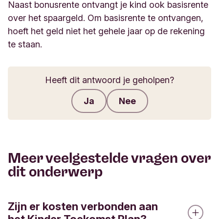
Naast bonusrente ontvangt je kind ook basisrente
over het spaargeld. Om basisrente te ontvangen,
hoeft het geld niet het gehele jaar op de rekening
te staan.
Heeft dit antwoord je geholpen?
Ja
Nee
Feedback verzenden
Meer veelgestelde vragen over
dit onderwerp
Zijn er kosten verbonden aan