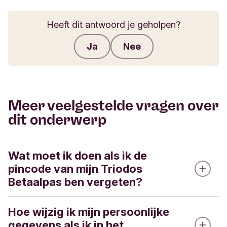
Heeft dit antwoord je geholpen?
Ja
Nee
Feedback verzenden
Meer veelgestelde vragen over
dit onderwerp
Wat moet ik doen als ik de
pincode van mijn Triodos
Betaalpas ben vergeten?
Hoe wijzig ik mijn persoonlijke
Je kunt de pincode van je Triodos Betaalpas via
gegevens als ik in het
de Triodos app inzien.