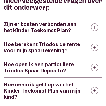
Meer veelgestelde vragen over
dit onderwerp
Zijn er kosten verbonden aan
het Kinder Toekomst Plan?
Hoe berekent Triodos de rente
Een
Kinder Toekomst Plan
is kosteloos.
voor mijn spaarrekening?
Heeft dit antwoord je geholpen?
Hoe open ik een particuliere
Iedere dag berekenen we de rente over het
Triodos Spaar Deposito?
bedrag dat op dat moment op je particuliere of
Ja
Nee
zakelijke spaarrekening staat. Op 1 januari tellen
Feedback verzenden
we al deze bedragen bij elkaar op en maken dat
Hoe neem ik geld op van het
Wil je meer dan € 1.000.000 vastleggen in een
bedrag over op je spaarrekening.
Kinder Toekomst Plan van mijn
Spaar Deposito? Neem dan
contact op met
kind?
Private Banking
.
De opgebouwde rente wordt iedere eerste dag