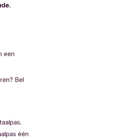
ude.
en een
eren? Bel
taalpas.
aalpas één