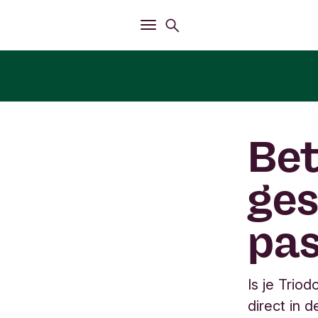
Openen
Zoekmenu
Openen
Hoofdmenu
Bet
ges
pa
Is je Trio
direct in 