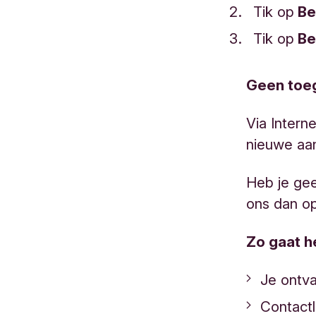
Tik op
Be
Tik op
Be
Geen toe
Via Intern
nieuwe aa
Heb je gee
ons dan o
Zo gaat h
Je ontv
Contactl