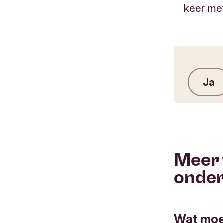
keer met
Ja
Meer 
onde
Wat moet