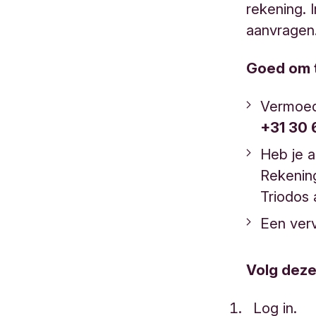
rekening. 
aanvragen
Goed om 
Vermoed 
+31 30 
Heb je a
Rekening
Triodos 
Een ver
Volg dez
Log in.