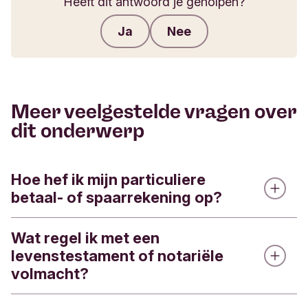
Heeft dit antwoord je geholpen?
Ja
Nee
Feedback verzenden
Meer veelgestelde vragen over
dit onderwerp
Hoe hef ik mijn particuliere
betaal- of spaarrekening op?
Wat regel ik met een
Je heft een betaalrekening of spaarrekening het
levenstestament of notariële
makkelijkst op via onze app.
volmacht?
Zo werkt het: