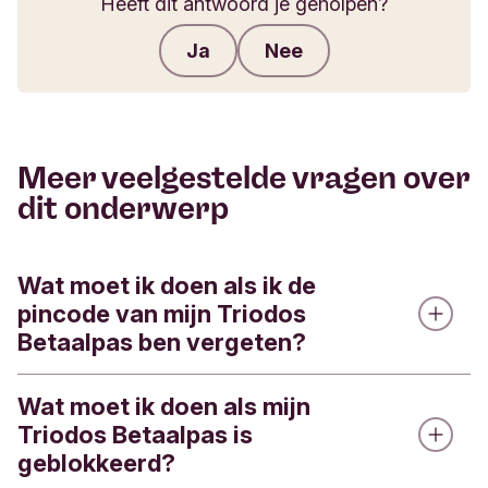
Heeft dit antwoord je geholpen?
Ja
Nee
Feedback verzenden
Meer veelgestelde vragen over
dit onderwerp
Wat moet ik doen als ik de
pincode van mijn Triodos
Betaalpas ben vergeten?
Wat moet ik doen als mijn
Je kunt de pincode van je Triodos Betaalpas via
Triodos Betaalpas is
de Triodos app inzien.
geblokkeerd?
Zo werkt het: