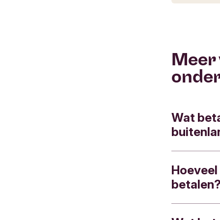
Meer 
onde
Wat beta
buitenl
Hoeveel 
De kosten 
betalen