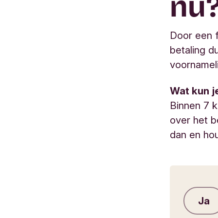
nu
Door een f
betaling d
voornameli
Wat kun j
Binnen 7 
over het b
dan en hou
Ja