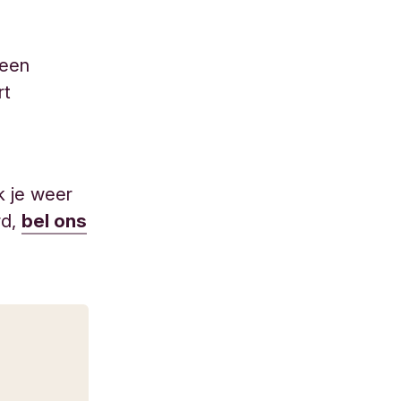
 een
rt
k je weer
rd,
bel ons