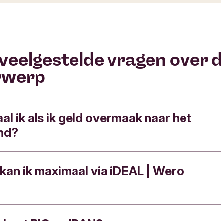
Feedback verzenden
veelgestelde vragen over d
rwerp
al ik als ik geld overmaak naar het
and?
kan ik maximaal via iDEAL | Wero
voor een betaling naar het buitenland vind je
hi
?
Heeft dit antwoord je geholpen?