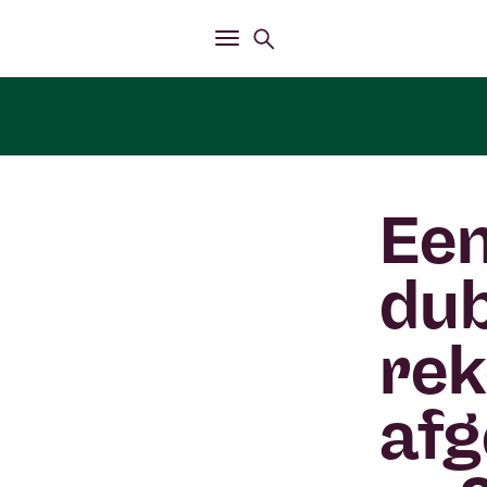
Openen
Zoekmenu
Openen
Hoofdmenu
Een
dub
rek
afg