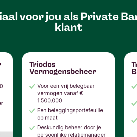
aal voor jou als Private B
klant
r
Triodos
T
Vermogensbeheer
B
D
Voor een vrij belegbaar
00
vermogen vanaf €
1.500.000
er
Een beleggingsportefeuille
op maat
Deskundig beheer door je
persoonlijke relatiemanager