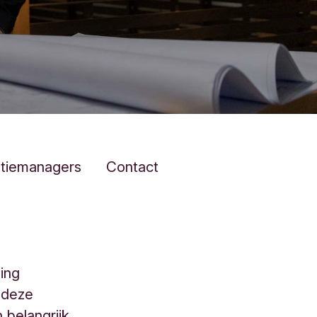
atiemanagers
Contact
ling
m deze
 belangrijk