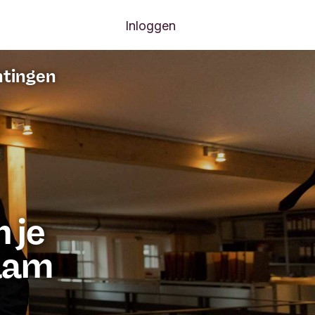
Volgende menu-items
tiemanagers
Contact
Inloggen
htingen
 je
zaam