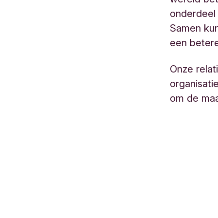
onderdeel
Samen kun
een beter
Onze relati
organisati
om de maat