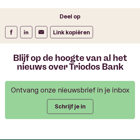
f
o
Jouw e-mailadres
Deel op
r
m
Deel op Facebook
Deel op LinkedIn
Deel op Verstuur per email
Link kopiëren
u
l
i
e
Blijf op de hoogte van al het
r
nieuws over Triodos Bank
Ontvang onze nieuwsbrief in je inbox
Schrijf je in