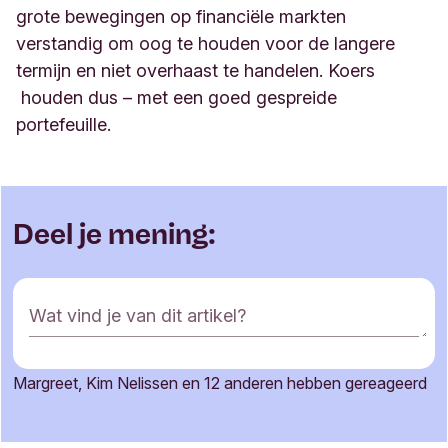
grote bewegingen op financiële markten
verstandig om oog te houden voor de langere
termijn en niet overhaast te handelen. Koers
houden dus – met een goed gespreide
portefeuille
.
Deel je mening:
R
Wat vind je van dit artikel?
e
a
c
Margreet, Kim Nelissen en 12 anderen hebben gereageerd
t
Je naam
i
e