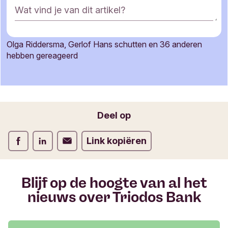
R
Wat vind je van dit artikel?
e
a
c
Olga Riddersma, Gerlof Hans schutten en 36 anderen
t
Je naam
hebben gereageerd
i
e
f
o
Jouw e-mailadres
r
Deel op
m
u
Deel op Facebook
Deel op LinkedIn
Deel op Verstuur per email
Link kopiëren
l
i
e
r
Blijf op de hoogte van al het
nieuws over Triodos Bank