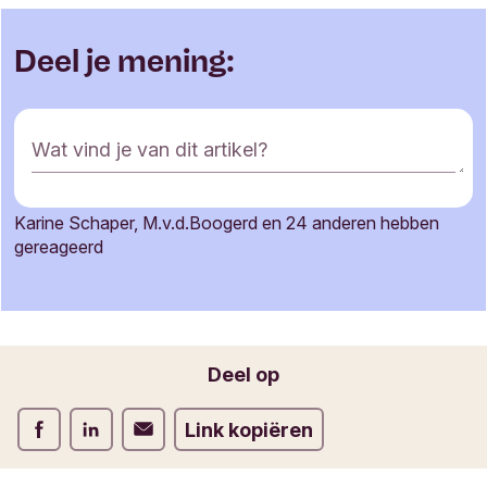
Deel je mening:
R
Wat vind je van dit artikel?
e
a
c
Karine Schaper, M.v.d.Boogerd en 24 anderen hebben
t
Je naam
gereageerd
i
e
f
o
Jouw e-mailadres
r
Deel op
m
u
Deel op Facebook
Deel op LinkedIn
Deel op Verstuur per email
Link kopiëren
l
i
e