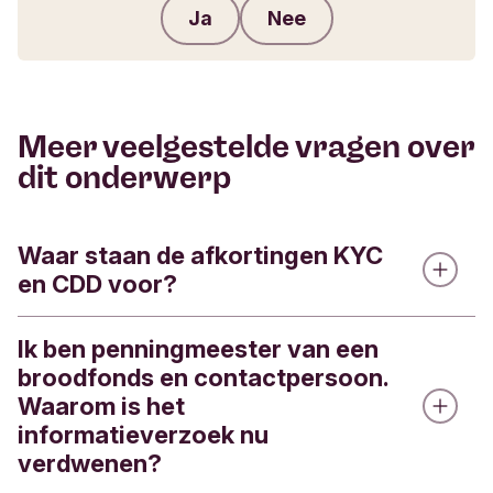
Ja
Nee
Feedback verzenden
Meer veelgestelde vragen over
dit onderwerp
Waar staan de afkortingen KYC
en CDD voor?
Ik ben penningmeester van een
KYC staat voor Know Your Customer en CDD
broodfonds en contactpersoon.
voor Customer Due Diligence. Dit betekent dat we
Waarom is het
je als klant beter willen leren kennen, willen weten
informatieverzoek nu
wie je bent en hoe je onze producten en diensten
verdwenen?
gebruikt.