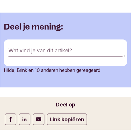
Deel je mening:
R
Wat vind je van dit artikel?
e
a
c
Hilde, Brink en 10 anderen hebben gereageerd
t
Je naam
i
e
f
o
Jouw e-mailadres
Deel op
r
m
Deel op Facebook
Deel op LinkedIn
Deel op Verstuur per email
Link kopiëren
u
l