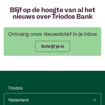
i
e
Blijf op de hoogte van al het
r
nieuws over Triodos Bank
Ontvang onze nieuwsbrief in je inbox
Schrijf je in
Triodos