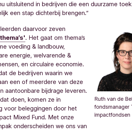
u uitsluitend in bedrijven die een duurzame toe
ijk een stap dichterbij brengen.”
leerden daarvoor zeven
-thema’s'
. Het gaat om thema’s
ame voeding & landbouw,
are energie, welvarende &
nsen, en circulaire economie.
dat de bedrijven waarin we
aan een of meerdere van deze
n aantoonbare bijdrage leveren.
 dat doen, komen ze in
Ruth van de Bel
fondsmanager 
g voor beleggingen door het
impactfondsen
mpact Mixed Fund. Met onze
npak onderscheiden we ons van