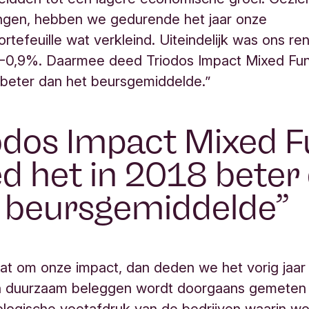
ingen, hebben we gedurende het jaar onze
rtefeuille wat verkleind. Uiteindelijk was ons r
 -0,9%. Daarmee deed Triodos Impact Mixed Fu
k beter dan het beursgemiddelde.”
odos Impact Mixed 
d het in 2018 beter
 beursgemiddelde
aat om onze impact, dan deden we het vorig jaa
n duurzaam beleggen wordt doorgaans gemeten 
logische voetafdruk van de bedrijven waarin wo