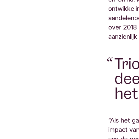
ontwikkel
aandelenpo
over 2018
aanzienlij
Tri
dee
het
“Als het g
impact va
van de eco