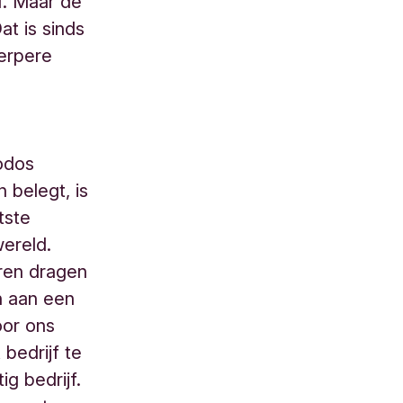
f. Maar de
at is sinds
herpere
odos
 belegt, is
tste
ereld.
ren dragen
en aan een
oor ons
 bedrijf te
g bedrijf.