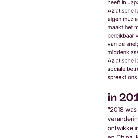
heeft in Jap
Aziatische 
eigen muzie
maakt het 
bereikbaar 
van de snel
middenklass
Aziatische 
sociale bet
spreekt ons
in 20
“2018 was 
veranderin
ontwikkeli
en China, 