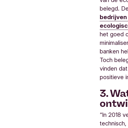
belegd. D
bedrijven
ecologisc
het goed o
minimalise
banken he
Toch beleg
vinden dat
positieve 
3. Wa
ontwi
“In 2018 v
technisch,