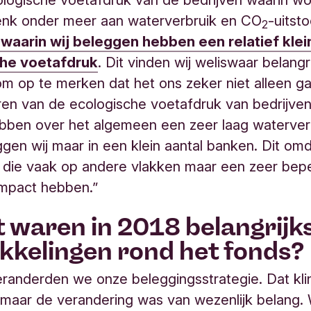
enk onder meer aan waterverbruik en CO
-uitst
2
 waarin wij beleggen hebben een relatief klei
he voetafdruk
. Dit vinden wij weliswaar belangri
m op te merken dat het ons zeker niet alleen g
ren van de ecologische voetafdruk van bedrijve
bben over het algemeen een zeer laag waterverb
gen wij maar in een klein aantal banken. Dit omd
 die vaak op andere vlakken maar een zeer bep
impact hebben.”
t waren in 2018 belangrijk
kkelingen rond het fonds?
eranderden we onze beleggingsstrategie. Dat kli
 maar de verandering was van wezenlijk belang.