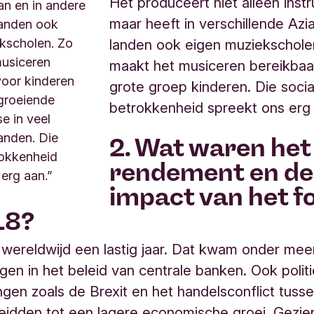
Het produceert niet alleen ins
an en in andere
maar heeft in verschillende Azi
landen ook
landen ook eigen muziekschole
kscholen. Zo
musiceren
maakt het musiceren bereikbaa
voor kinderen
grote groep kinderen. Die socia
groeiende
betrokkenheid spreekt ons erg 
e in veel
landen. Die
2. Wat waren het
rokkenheid
rendement en de
 erg aan.”
impact van het f
18?
wereldwijd een lastig jaar. Dat kwam onder mee
gen in het beleid van centrale banken. Ook polit
ngen zoals de Brexit en het handelsconflict tuss
leidden tot een lagere economische groei. Gezi