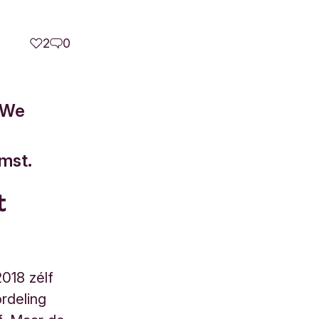
2
0
. We
mst.
t
018 zélf
rdeling