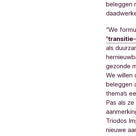
beleggen n
daadwerkel
“We formu
'transitie
als duurz
hernieuwb
gezonde me
We willen 
beleggen 
thema’s ee
Pas als ze
aanmerkin
Triodos I
nieuwe aa