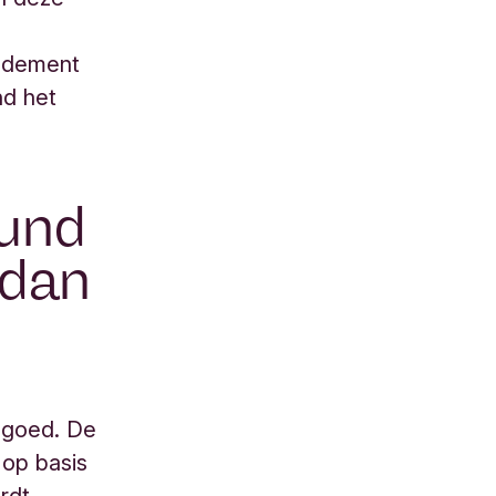
endement
nd het
Fund
 dan
r goed. De
op basis
rdt