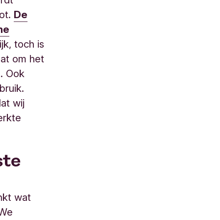
oot.
De
ne
jk, toch is
aat om het
n. Ook
ruik.
at wij
erkte
ste
nkt wat
 We