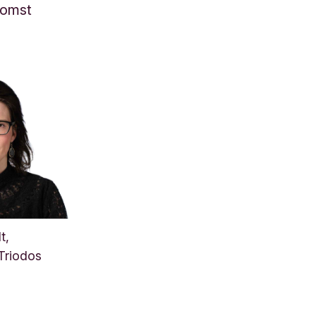
komst
t,
Triodos