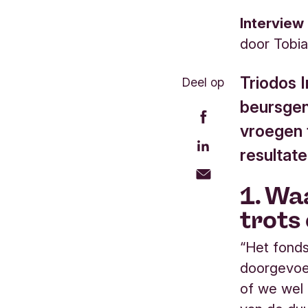
Interview
door
Tobia
Triodos 
Deel op
beursgen
vroegen 
resultat
1. Wa
trots
“Het fonds
doorgevoer
of we wel 