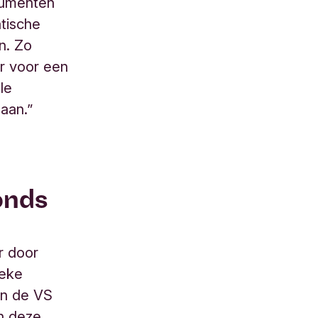
trumenten
atische
n. Zo
r voor een
le
aan.”
onds
r door
ieke
en de VS
en deze