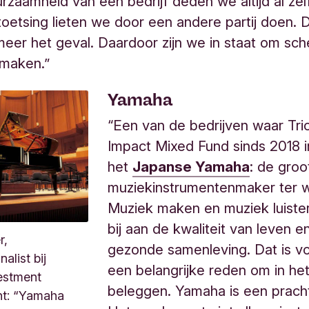
rzaamheid van een bedrijf deden we altijd al zel
 toetsing lieten we door een andere partij doen. D
meer het geval. Daardoor zijn we in staat om sc
 maken.”
Yamaha
“Een van de bedrijven waar Tri
Impact Mixed Fund sinds 2018 in
het
Japanse Yamaha
: de groo
muziekinstrumentenmaker ter w
Muziek maken en muziek luiste
bij aan de kwaliteit van leven 
r,
gezonde samenleving. Dat is v
alist bij
een belangrijke reden om in het
estment
beleggen. Yamaha is een prachti
t: “Yamaha