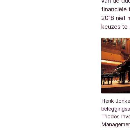
van de duu
financiële
2018 niet 
keuzes te
Henk Jonke
beleggingsan
Triodos Inv
Managemen