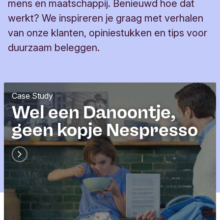
mens en maatschappij. Benieuwd hoe dat
werkt? We inspireren je graag met verhalen
van onze klanten, opiniestukken en tips voor
duurzaam beleggen.
c
Case Study
a
Wel een Danoontje,
t
geen kopje Nespresso
e
g
o
r
y
L
a
b
e