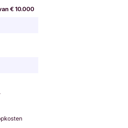
 van € 10.000
r
oopkosten