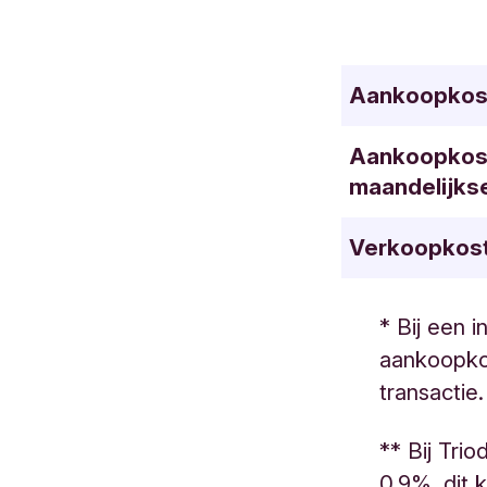
Aankoopkos
Aankoopkost
maandelijkse
Verkoopkos
* Bij een 
aankoopko
transactie.
** Bij Tri
0,9%, dit 