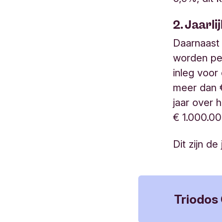
2. Jaarl
Daarnaast z
worden per
inleg voor
meer dan 
jaar over 
€ 1.000.0
Dit zijn de
Triodos