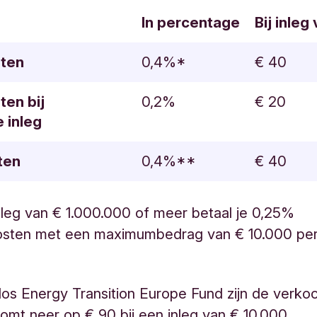
In percentage
Bij inleg
ten
0,4%*
€ 40
en bij
0,2%
€ 20
 inleg
ten
0,4%**
€ 40
inleg van € 1.000.000 of meer betaal je 0,25%
sten met een maximumbedrag van € 10.000 pe
odos Energy Transition Europe Fund zijn de verk
komt neer op € 90 bij een inleg van € 10.000.