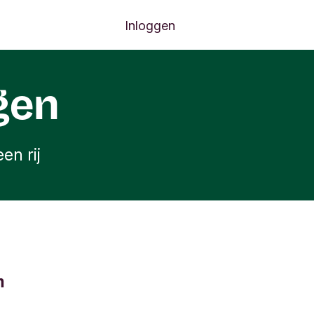
Inloggen
gen
en rij
n