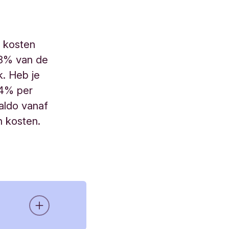
e kosten
48% van de
k. Heb je
,4% per
saldo vanaf
 kosten.