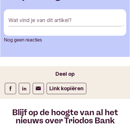
R
Wat vind je van dit artikel?
e
a
c
Nog geen reacties
t
Je naam
i
e
f
o
Jouw e-mailadres
Deel op
r
m
Deel op Facebook
Deel op LinkedIn
Deel op Verstuur per email
Link kopiëren
u
l
i
e
Blijf op de hoogte van al het
r
nieuws over Triodos Bank