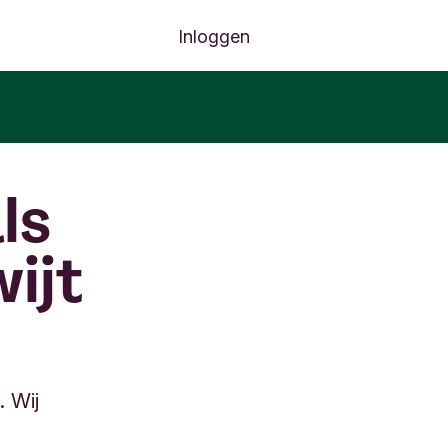
Inloggen
ls
wijt
. Wij