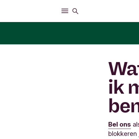
Openen
Zoekmenu
Openen
Hoofdmenu
Wat
ik 
be
Bel ons
als
blokkeren j