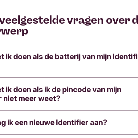
veelgestelde vragen over d
rwerp
ik doen als de batterij van mijn Identif
 ik doen als ik de pincode van mijn
erij van je Identifier leeg is, dan stap je over op
er niet meer weet?
en
. Je ontvangt geen nieuwe Identifier.
 Bevestigen verandert de manier waarop je inlo
g ik een nieuwe Identifier aan?
pincode van je Identifier niet meer weet, dan stap
 bevestigt in Internet Bankieren en de Triodos 
 Bevestigen
. Je ontvangt geen nieuwe Identifier
oortaan alleen een persoonlijke inlogcode en heb