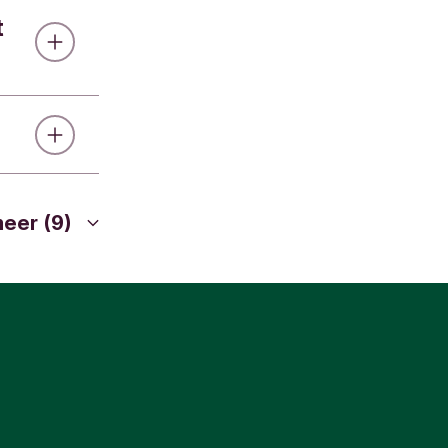
t
Mobiel
gt en
el
app. Je
om je
chten
t je
ijk zelf
uikt
ektronisch
 over op
fier niet
om je
jd bezig om
ijk zelf
eer (9)
gt en
om je
 fraude,
ektronisch
app. Je
ijk zelf
t je
ektronisch
 je pincode
om je
ijk zelf
ektronisch