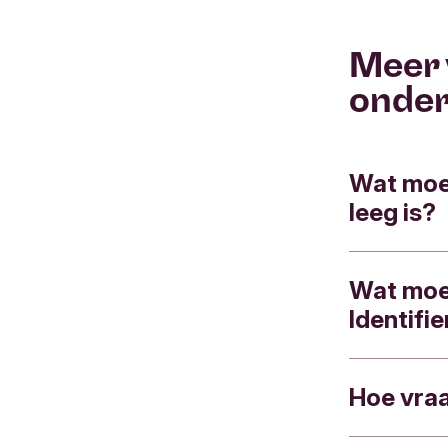
Meer 
onde
Wat moet 
leeg is?
Wat moet
Als de batt
Identifi
Bevestig
Met Mobiel
Hoe vraa
Als je de 
opdrachten
op
Mobiel
gebruikt v