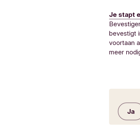
Je stapt 
Bevestigen
bevestigt 
voortaan a
meer nod
Ja