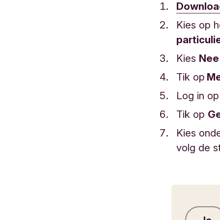
Download
Kies op h
particul
Kies
Ne
Tik op
Me
Log in op
Tik op
Ge
Kies ond
volg de 