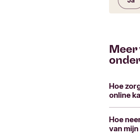
Ja
Meer 
onde
Hoe zorg 
online k
Hoe neem
Je kind kr
van mijn
en de Inte