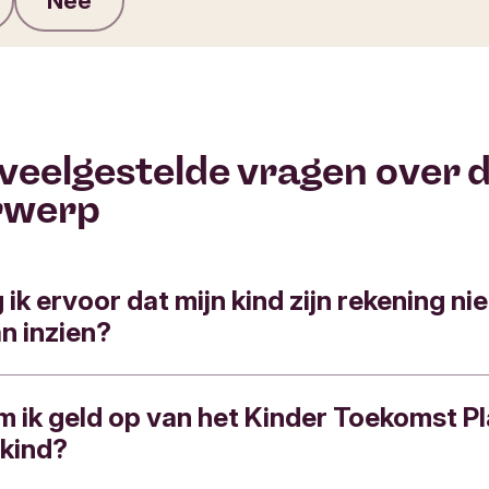
Nee
Feedback verzenden
veelgestelde vragen over d
rwerp
ik ervoor dat mijn kind zijn rekening nie
an inzien?
 ik geld op van het Kinder Toekomst P
ijgt standaard toegang tot de Triodos Jongeren 
 kind?
rnet Spaarrekening.