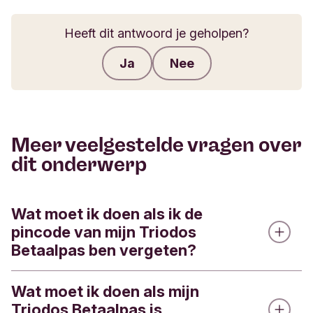
Heeft dit antwoord je geholpen?
Ja
Nee
Feedback verzenden
Meer veelgestelde vragen over
dit onderwerp
Wat moet ik doen als ik de
pincode van mijn Triodos
Betaalpas ben vergeten?
Wat moet ik doen als mijn
Je kunt de pincode van je Triodos Betaalpas via
Triodos Betaalpas is
de Triodos app inzien.