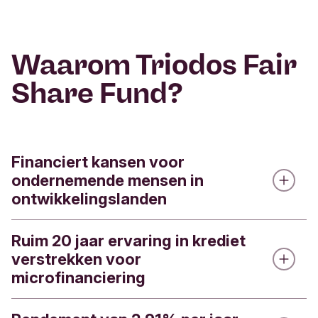
Waarom Triodos Fair
Share Fund?
Financiert kansen voor
ondernemende mensen in
ontwikkelingslanden
Ruim 20 jaar ervaring in krediet
In Nederland is het normaal om een bedrijf te
verstrekken voor
starten, een huis te kopen en kinderen naar school
microfinanciering
te laten gaan. In ontwikkelingslanden hebben
mensen met een laag inkomen vaak niet eens
toegang tot financiële diensten. Door te beleggen