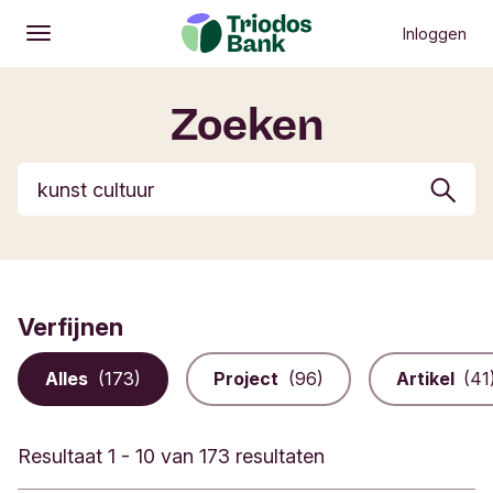
Inloggen
Openen
Hoofdmenu
Zoeken
Zoekknop
Verfijnen
Alles
(173)
Project
(96)
Artikel
(41
Resultaat 1 - 10 van 173 resultaten