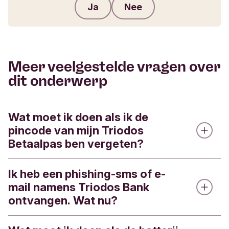
Ja
Nee
Feedback verzenden
Meer veelgestelde vragen over
dit onderwerp
Wat moet ik doen als ik de
pincode van mijn Triodos
Betaalpas ben vergeten?
Ik heb een phishing-sms of e-
Je kunt de pincode van je Triodos Betaalpas via
mail namens Triodos Bank
de Triodos app inzien.
ontvangen. Wat nu?
Zo werkt het: