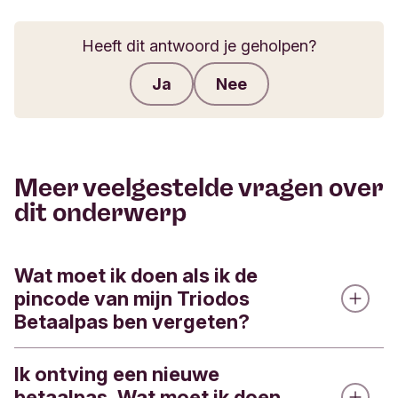
Heeft dit antwoord je geholpen?
Ja
Nee
Feedback verzenden
Meer veelgestelde vragen over
dit onderwerp
Wat moet ik doen als ik de
pincode van mijn Triodos
Betaalpas ben vergeten?
Ik ontving een nieuwe
Je kunt de pincode van je Triodos Betaalpas via
betaalpas. Wat moet ik doen
de Triodos app inzien.