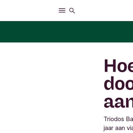
Openen
Zoekmenu
Openen
Hoofdmenu
Hoe
doo
aa
Triodos Ba
jaar aan vi