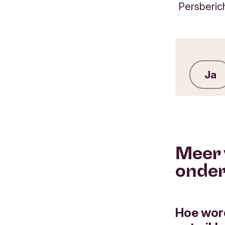
Persberic
Ja
Meer 
onde
Hoe wor