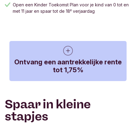
Open een Kinder Toekomst Plan voor je kind van 0 tot en
e
met 11 jaar en spaar tot de 18
verjaardag
Ontvang een aantrekkelijke rente
tot 1,75%
Spaar in kleine
De rente op het Kinder Toekomst Plan bestaat uit
2 delen: basisrente en bonusrente. De basisrente is
stapjes
variabel en bedraagt op dit moment 1,55% (per
01-06-2026, wijzigingen voorbehouden). Over het
geld dat het hele jaar op de rekening staat,