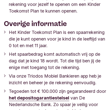
aansprakelijk voor gebreken in de cadeaus
rekening voor jezelf te openen om een Kinder
en/of problemen omtrent de verzending.
Toekomst Plan te kunnen openen.
In de gevallen waarin deze voorwaarden niet
Overige informatie
voorzien zal een besluit worden genomen door
Triodos Bank.
Het Kinder Toekomst Plan is een spaarrekening
Triodos Bank kan deze actievoorwaarden
die je kunt openen voor je kind in de leeftijd van
gedurende de actielooptijd wijzigen of
0 tot en met 11 jaar.
aanpassen.
Het spaarbedrag komt automatisch vrij op de
dag dat je kind 18 wordt. Tot die tijd ben jij de
enige met toegang tot de rekening.
Via onze Triodos Mobiel Bankieren app heb je
inzicht en beheer je de rekening eenvoudig.
Tegoeden tot € 100.000 zijn gegarandeerd door
het depositogarantiestelsel
van De
Nederlandsche Bank. Zo spaar je veilig voor