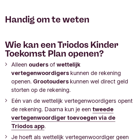
Handig om te weten
Deze actie geldt voor klanten die een nieuw
Kinder Toekomst Plan bij Triodos Bank
Nederland hebben geopend.
Wie kan een Triodos Kinder
Je ontvangt 1 cadeau per geopend Kinder
Toekomst Plan openen?
Toekomst Plan.
Alleen
ouders
of
wettelijk
Je ontvangt het cadeau per post. Controleer
vertegenwoordigers
kunnen de rekening
daarom goed je adresgegevens.
openen.
Grootouders
kunnen wel direct geld
Je ontvangt het cadeau zodra je minimaal € 100
storten op de rekening.
hebt gestort (mag in delen) op je nieuwe Kinder
Eén van de wettelijk vertegenwoordigers opent
Toekomst Plan en je gegevens zijn
de rekening. Daarna kun je een
tweede
gecontroleerd. Dit kan een aantal weken duren.
vertegenwoordiger toevoegen via de
Je kunt het cadeau niet inwisselen voor geld.
Triodos app
.
Triodos Bank is niet verantwoordelijk dan wel
Je hoeft als wettelijk vertegenwoordiger geen