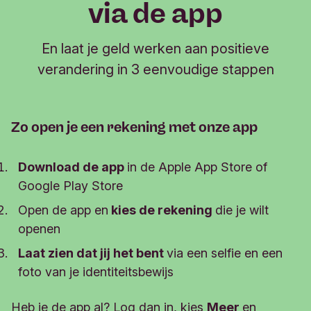
via de app
Ook anderen kunnen geld storten op het Kinder
Toekomst Plan.
En laat je geld werken aan positieve
Automatisch sparen is mogelijk door je bank
verandering in 3 eenvoudige stappen
opdracht te geven maandelijks een vast bedrag
naar het Kinder Toekomst Plan over te maken.
Kinder Toekomst Plan is geschikt om
Zo open je een rekening met onze app
schenkingen te doen aan een kind.
​​​​​Download de app
in de Apple App Store of
Opnemen
Google Play Store
e
Het spaarbedrag komt vrij op de 18
verjaardag
Open de app en
kies de rekening
die je wilt
van je kind. ​​​​​Dan vragen we je kind wat er met
openen​​​​​
het bedrag moet gebeuren.
Laat zien dat jij het bent
via een selfie en een
Geld opnemen voor het einde van de looptijd is
foto van je identiteitsbewijs
mogelijk via de Mobiel Bankieren app. Je
betaalt geen kosten over het opgenomen
​​​​​​​Heb je de app al? Log dan in, kies
Meer
en