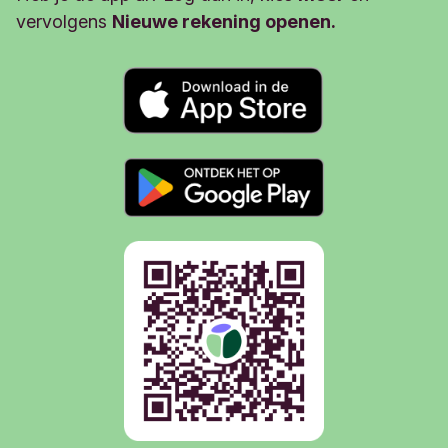
bedrag. Het kan wel zijn dat je dan minder
vervolgens
Nieuwe rekening openen.
bonusrente ontvangt.
Neem je tussentijds geld op, dan loopt het
Kinder Toekomst Plan gewoon door.
Documenten
Kenmerken Triodos Kinder
Toekomstplan
141 KB, PDF
Voorwaarden Sparen
164 KB, PDF
Algemene Bankvoorwaarden
≈ 1 MB