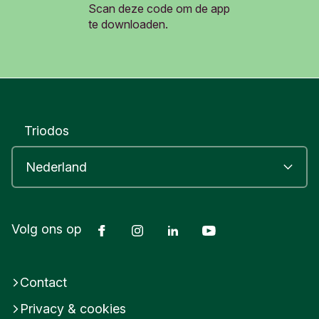
Scan deze code om de app
Informatieblad depositogarantiestelsel
te downloaden.
≈ 1 MB
Triodos
Facebook
Instagram
LinkedIn
Youtube
Volg ons op
Contact
Privacy & cookies