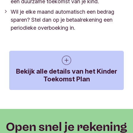
een duurzame toekomst van je kind.
Wil je elke maand automatisch een bedrag
sparen? Stel dan op je betaalrekening een
periodieke overboeking in.
Bekijk alle details van het Kinder
Toekomst Plan
Storten
Geld overmaken naar het Kinder Toekomst Plan
Open snel je rekening
doe je eenvoudig via je betaalrekening.