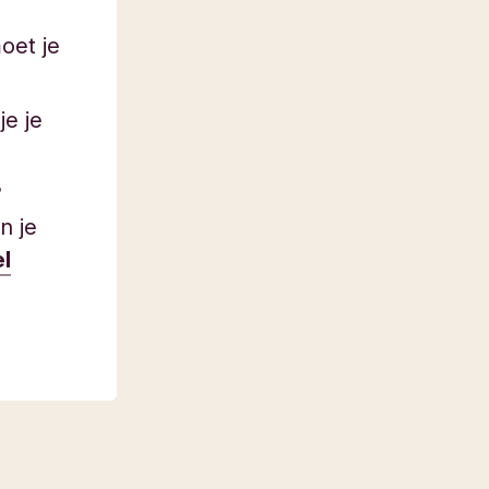
oet je
je je
?
n je
el