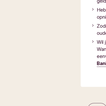
gel
Heb
opni
Zodr
oud
Wil
Wann
een
Ban