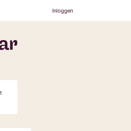
Inloggen
aar
t