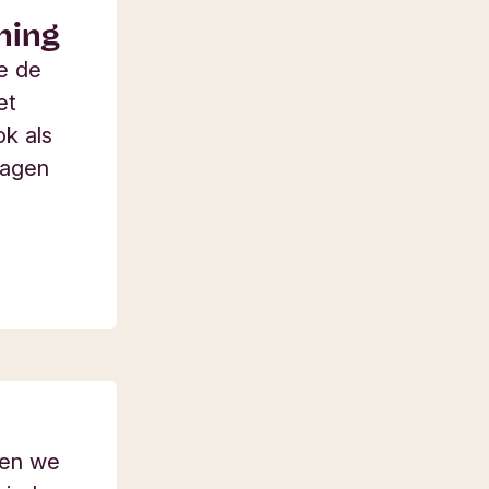
ning
je de
et
ok als
ragen
ten we