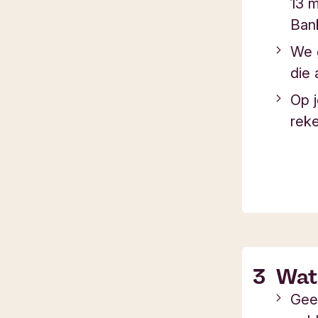
13 
Ban
We 
die 
Op j
rek
Wat 
Gee