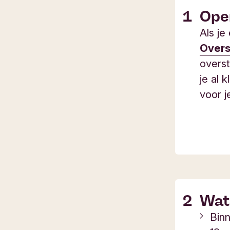
Open
Als je
Overs
overst
je al 
voor j
Wat 
Bin