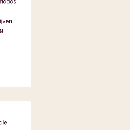
riodos
ijven
ng
die