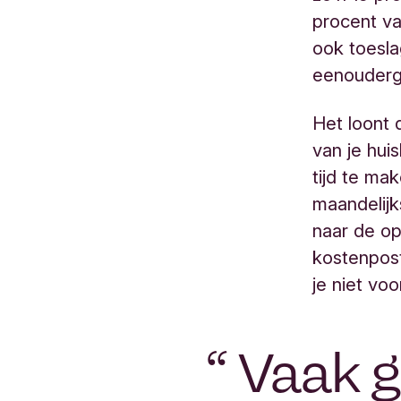
procent va
ook toesla
eenouderge
Het loont 
van je hu
tijd te ma
maandelijk
naar de op
kostenpost
je niet voo
“
Vaak g