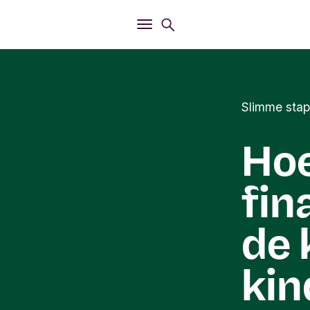
Openen
Zoekmenu
Openen
Hoofdmenu
Slimme stap
Hoe
fin
de 
kin