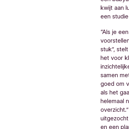
kwijt aan 
een studie 
“Als je een
voorstellen
stuk”, ste
het voor k
inzichteli
samen met 
goed om va
als het ga
helemaal n
overzicht.”
uitgezocht
en een pla