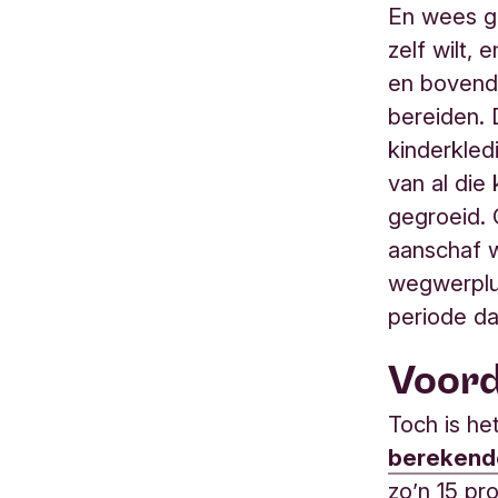
En wees ge
zelf wilt, 
en bovend
bereiden.
kinderkledi
van al die 
gegroeid. 
aanschaf w
wegwerplui
periode dat
Voorda
Toch is he
berekende
zo’n 15 pr