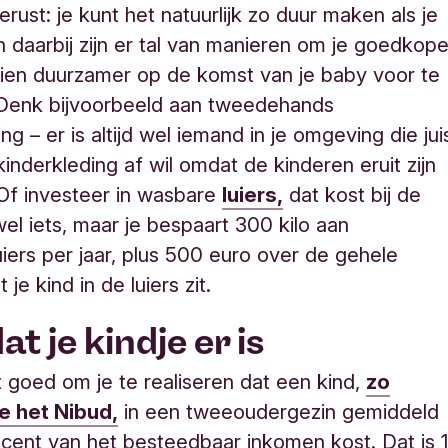
rust: je kunt het natuurlijk zo duur maken als je
en daarbij zijn er tal van manieren om je goedkope
ien duurzamer op de komst van je baby voor te
 Denk bijvoorbeeld aan tweedehands
ng – er is altijd wel iemand in je omgeving die jui
kinderkleding af wil omdat de kinderen eruit zijn
Of investeer in wasbare
luiers,
dat kost bij de
el iets, maar je bespaart 300 kilo aan
ers per jaar, plus 500 euro over de gehele
 je kind in de luiers zit.
t je kindje er is
t goed om je te realiseren dat een kind,
zo
 het Nibud,
in een tweeoudergezin gemiddeld
ocent van het besteedbaar inkomen kost. Dat is 