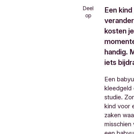
Deel
Een kind 
op
verander
kosten je
momenten
handig. 
iets bijd
Een babyui
kleedgeld 
studie. Zo
kind voor 
zaken waar 
misschien 
een babyui