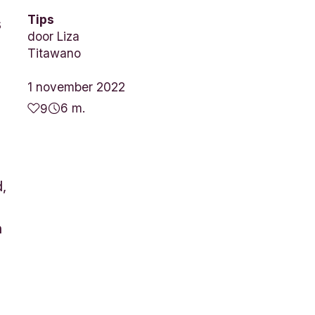
Tips
s
door
Liza
Titawano
1 november 2022
6 m.
9
,
n