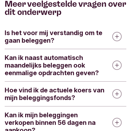
Meer veelgestelde vragen over
dit onderwerp
Is het voor mij verstandig om te
gaan beleggen?
Kan ik naast automatisch
Dit hangt af van je persoonlijke situatie. Voordat je
maandelijks beleggen ook
gaat beleggen, is het verstandig dat je:
eenmalige opdrachten geven?
goed op de hoogte bent van de risico’s
je realiseert dat de inleg minder waard kan
Hoe vind ik de actuele koers van
Ja, als je automatisch maandelijks belegt, kun je
worden
mijn beleggingsfonds?
ook een eenmalige opdracht geven. Dit doe je via
Internet Bankieren:
het geld minstens vijf jaar niet nodig denkt te
Kan ik mijn beleggingen
hebben
Hier
vind je een overzicht van de koersen. Klik
Log in
verkopen binnen 56 dagen na
hiervoor op
Kosten en rendementen.
je goed oriënteert op de verschillende
Selecteer
Beleggen > Kies een fonds
aankoop?