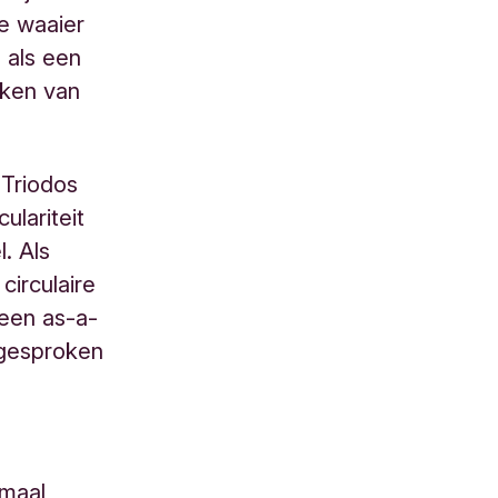
e waaier
 als een
aken van
 Triodos
ulariteit
. Als
circulaire
 een as-a-
fgesproken
rmaal