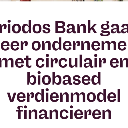
riodos Bank ga
eer onderneme
met circulair e
biobased
verdienmodel
financieren