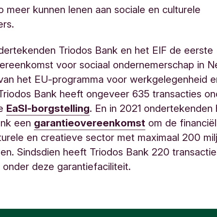
ro meer kunnen lenen aan sociale en culturele
rs.
dertekenden Triodos Bank en het EIF de eerste
vereenkomst voor sociaal ondernemerschap in Ne
 van het EU-programma voor werkgelegenheid en
 Triodos Bank heeft ongeveer 635 transacties o
ze
EaSI-borgstelling
. En in 2021 ondertekenden 
ank een
garantieovereenkomst
om de financiël
turele en creatieve sector met maximaal 200 mil
iden. Sindsdien heeft Triodos Bank 220 transacti
 onder deze garantiefaciliteit.