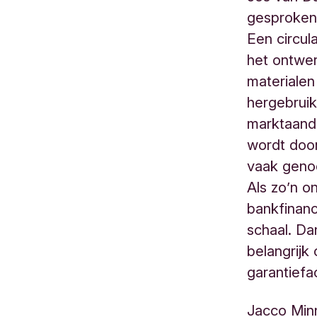
gesproken 
Een circul
het ontwer
materialen
hergebruik
marktaand
wordt door
vaak geno
Als zo’n o
bankfinanc
schaal. Da
belangrijk
garantiefa
Jacco Minn