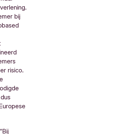
verlening.
emer bij
iobased
t
ineerd
nemers
 risico.
ke
nodigde
 dus
 Europese
“Bij