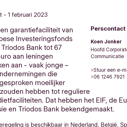
t
-
1 februari 2023
Perscontact
en garantiefaciliteit van
pese Investeringsfonds
Koen Jonker
 Triodos Bank tot 67
Hoofd Corporat
euro aan leningen
Communicatie
ken aan - vaak jonge –
Stuur een e-ma
ondernemingen die
06 1246 7921
gesproken moeilijker
zouden hebben tot reguliere
ietfaciliteiten. Dat hebben het EIF, de 
ie en Triodos Bank bekendgemaakt.
eregeling is beschikbaar in Nederland, België, S