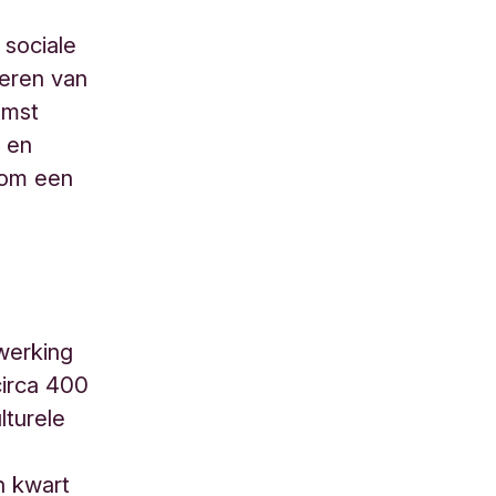
 sociale
seren van
omst
e en
m een ​​
werking
circa 400
lturele
n kwart