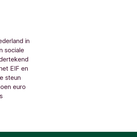
derland in
 sociale
ndertekend
het EIF en
e steun
joen euro
es