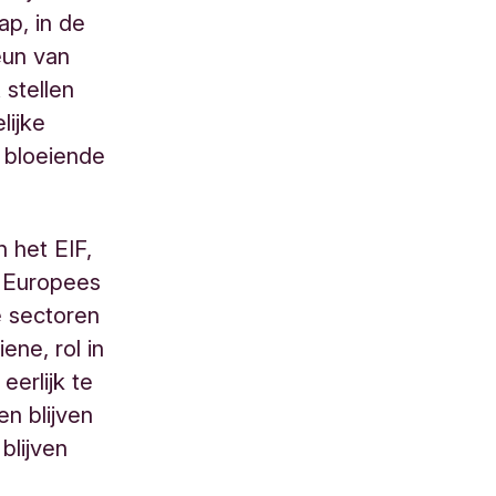
ap, in de
eun van
 stellen
lijke
 bloeiende
 het EIF,
t Europees
e sectoren
ene, rol in
erlijk te
n blijven
blijven