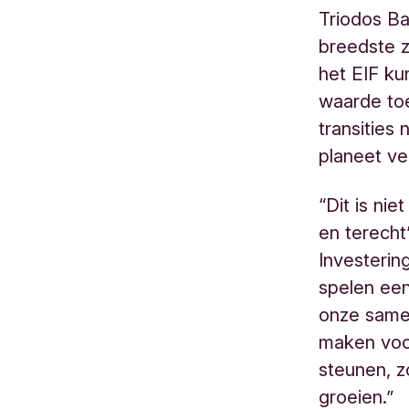
Triodos Ba
breedste z
het EIF ku
waarde to
transities
planeet ve
“Dit is ni
en terecht
Investerin
spelen een
onze samen
maken voor
steunen, 
groeien.”