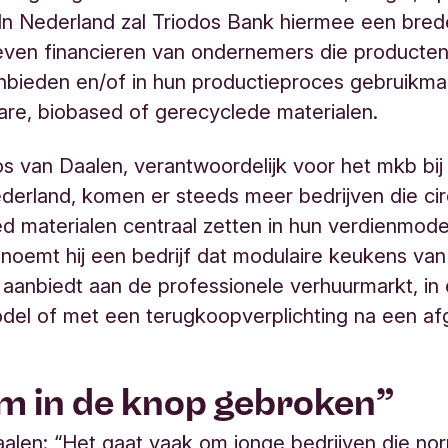
 In Nederland zal Triodos Bank hiermee een bred
tieven financieren van ondernemers die producten
nbieden en/of in hun productieproces gebruikm
re, biobased of gerecyclede materialen.
s van Daalen, verantwoordelijk voor het mkb bij
derland, komen er steeds meer bedrijven die circ
d materialen centraal zetten in hun verdienmodel
noemt hij een bedrijf dat modulaire keukens van 
 aanbiedt aan de professionele verhuurmarkt, in
del of met een terugkoopverplichting na een a
m in de knop gebroken”
alen: “Het gaat vaak om jonge bedrijven die no