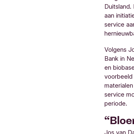
Duitsland.
aan initia
service aa
hernieuwba
Volgens Jo
Bank in Ne
en biobase
voorbeeld 
materialen
service mo
periode.
“Bloe
Jos van Da