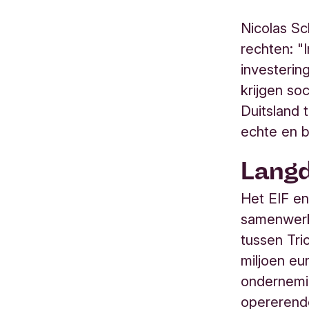
Nicolas Sc
rechten: "
investerin
krijgen so
Duitsland 
echte en b
Lang
Het EIF e
samenwerk
tussen Tri
miljoen eu
ondernemin
opererende