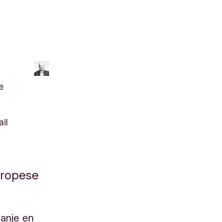
e
il
Europese
panje en