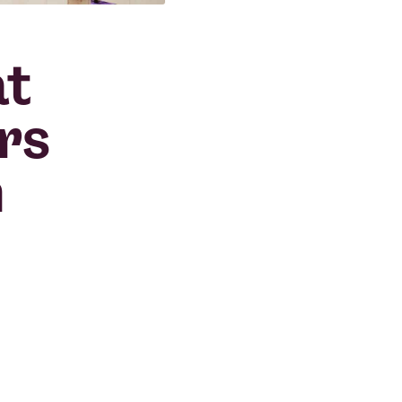
at
rs
n