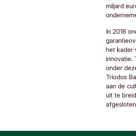
miljard eu
onderneme
In 2018 on
garantieo
het kader
innovatie.
onder de
Triodos B
aan de cul
uit te bre
afgesloten