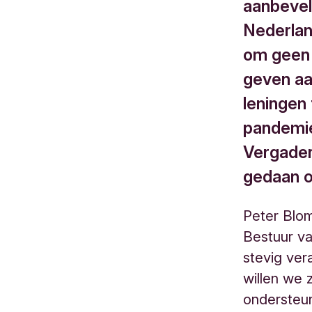
aanbevel
Nederlan
om geen d
geven aa
leningen
pandemie
Vergader
gedaan o
Peter Blom
Bestuur va
stevig ver
willen we 
ondersteu