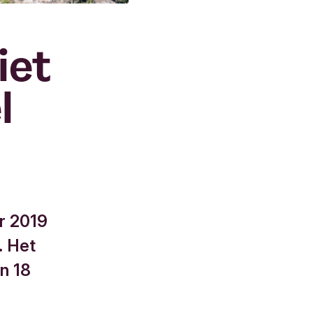
iet
l
er 2019
. Het
an 18