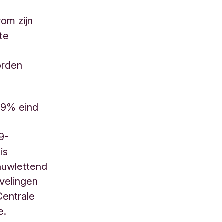
om zijn
te
orden
7,9% eind
9-
is
auwlettend
velingen
Centrale
e.