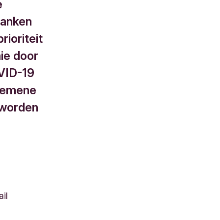
e
banken
ioriteit
ie door
OVID-19
lgemene
 worden
il