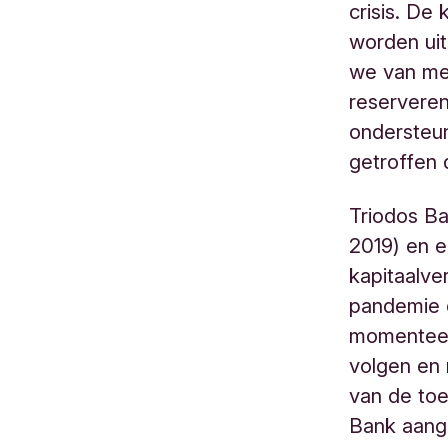
crisis. D
worden ui
we van men
reserveren
ondersteun
getroffen
Triodos Ba
2019) en e
kapitaalve
pandemie 
momenteel
volgen en
van de to
Bank aange