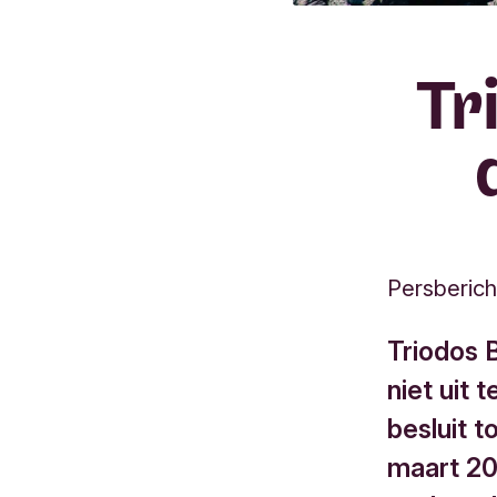
Tr
Persberich
Triodos 
niet uit 
besluit t
maart 20