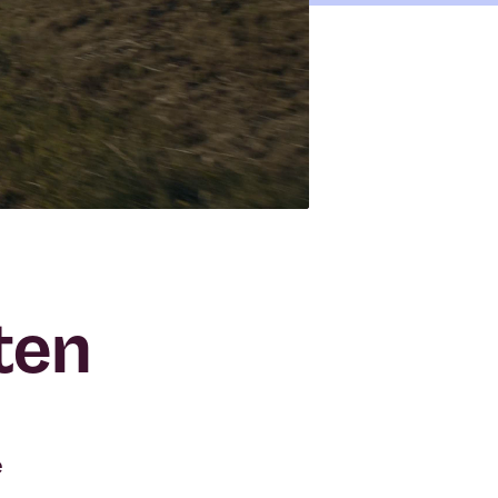
ten
e