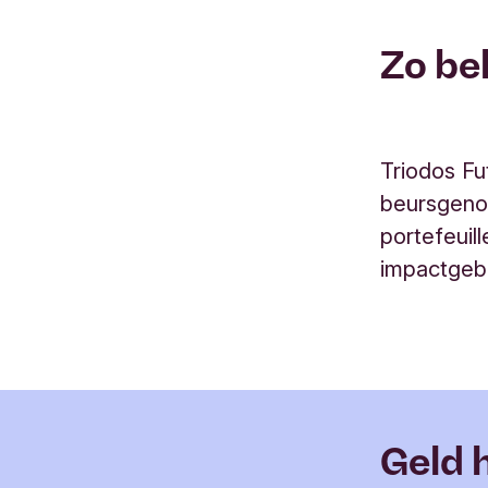
Zo bel
Triodos Fu
beursgenot
portefeuil
impactgeb
Geld 