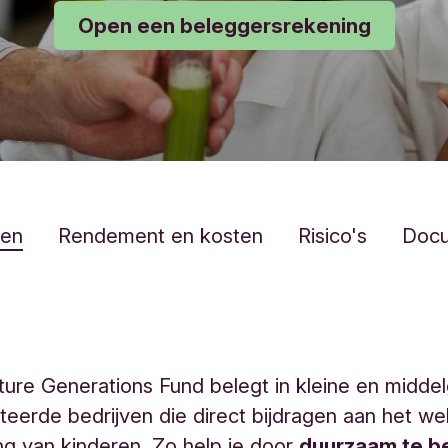
Open een beleggersrekening
len
Rendement en kosten
Risico's
Doc
ture Generations Fund belegt in kleine en middel
eerde bedrijven die direct bijdragen aan het wel
ng van kinderen. Zo help je door
duurzaam te b