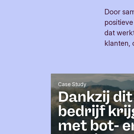
Door sam
positiev
dat werk
klanten,
c
Case Study
a
Dankzij dit
t
e
bedrijf kri
g
o
met bot- e
r