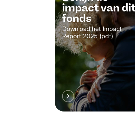
impact van di
beleggen 
meer aanda
fonds
vermogens
Download het Impact
Report 2025 (pdf)
UNICEF spe
investerin
UNICEF do
belegging,
Generatio