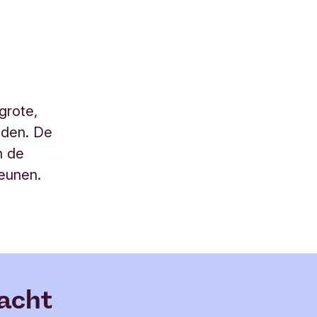
grote,
eden. De
n de
teunen.
racht