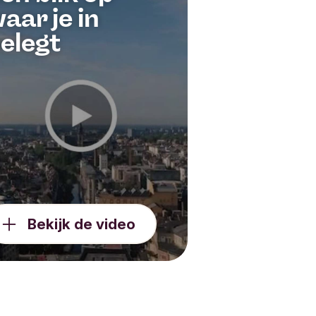
aar je in
elegt
de
und.
ur,
dos Future
Bekijk de video