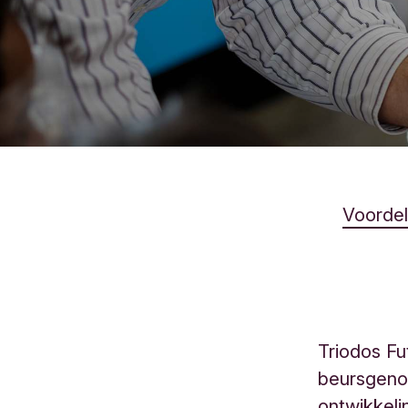
Voorde
Triodos Fu
beursgenot
ontwikkeli