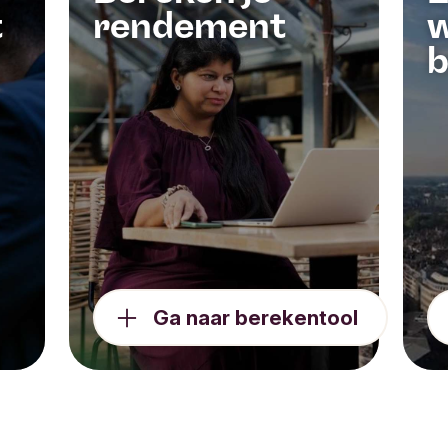
t
garanderen.
rendement
w
cht voor het welzijn van kinderen vanuit
b
beheerders.
elt geen rol in de ontwikkeling, het beheer of 
gsbeslissingen van Triodos Future Generations F
et geen aanbeveling voor een beleggingsadvise
 bedrijf, product of voor beleggingen in het Trio
ns Fund.
Ga naar berekentool