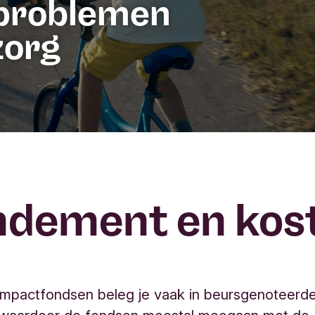
problemen
zorg
ndement en kos
impactfondsen beleg je vaak in beursgenoteerd