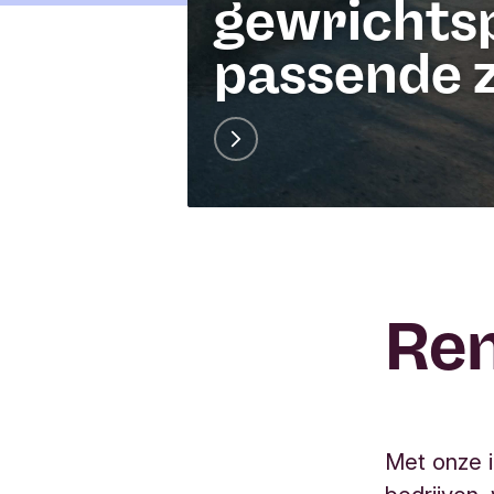
y
gewrichts
L
a
passende 
b
e
l
Re
Met onze 