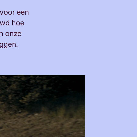
 voor een
uwd hoe
an onze
eggen.