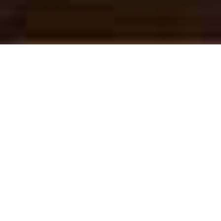
We gebruiken cookies
We gebruiken functionele en anonieme
analytische cookies om ervoor te zorgen dat onze
website goed functioneert en om inzicht te krijgen
in het gebruik ervan. Daarnaast plaatsen we
cookies van derden om gepersonaliseerde
advertenties te tonen en social media functies aan
te bieden.
Door op "Accepteren" te klikken, accepteer je alle
cookies. Inclusief cookies van derde partijen. Door
op "Afwijzen" te klikken, accepteer je alleen
functionele en anonieme analytische cookies. Klik
op "Cookie-instellingen" om je voorkeuren aan te