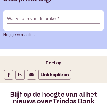
R
Wat vind je van dit artikel?
e
a
c
Nog geen reacties
t
Je naam
i
e
f
o
Jouw e-mailadres
Deel op
r
m
Deel op Facebook
Deel op LinkedIn
Deel op Verstuur per email
Link kopiëren
u
l
i
e
Blijf op de hoogte van al het
r
nieuws over Triodos Bank