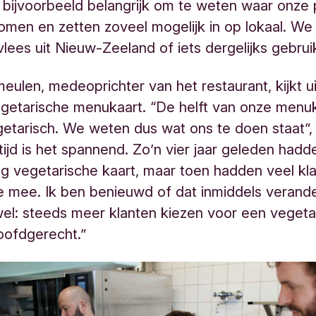
 bijvoorbeeld belangrijk om te weten waar onze
men en zetten zoveel mogelijk in op lokaal. We 
vlees uit Nieuw-Zeeland of iets dergelijks gebrui
eulen, medeoprichter van het restaurant, kijkt u
egetarische menukaart. “De helft van onze menuk
vegetarisch. We weten dus wat ons te doen staat”, 
rtijd is het spannend. Zo’n vier jaar geleden had
ig vegetarische kaart, maar toen hadden veel kl
 mee. Ik ben benieuwd of dat inmiddels verander
el: steeds meer klanten kiezen voor een vegeta
oofdgerecht.”