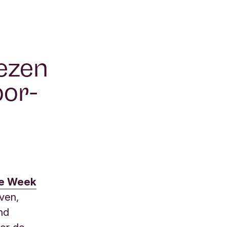
ezen
oor-
le Week
jven,
end