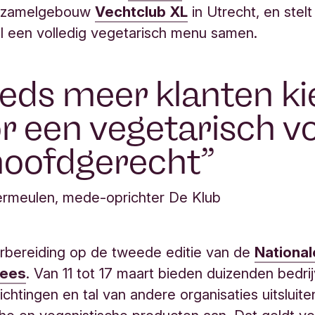
erzamelgebouw
Vechtclub XL
in Utrecht, en stelt
 een volledig vegetarisch menu samen.
eds meer klanten ki
r een vegetarisch v
hoofdgerecht
ermeulen, mede-oprichter De Klub
orbereiding op de tweede editie van de
Nationa
lees
. Van 11 tot 17 maart bieden duizenden bedri
ichtingen en tal van andere organisaties uitsluit