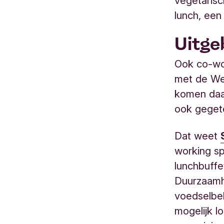
vegetarisc
lunch, een
Uitge
Ook co-wo
met de We
komen daa
ook geget
Dat weet
working sp
lunchbuff
Duurzaamhe
voedselbe
mogelijk l