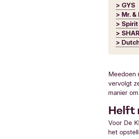
> GYS
> Mr. &
> Spirit
> SHA
> Dutc
Meedoen m
vervolgt z
manier om 
Helft
Voor De Kl
het opstel