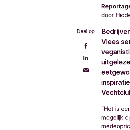
Reportag
door
Hidd
Bedrijve
Deel op
Vlees se
veganist
uitgeleze
eetgewoo
inspirat
Vechtclu
“Het is ee
mogelijk op
medeopric