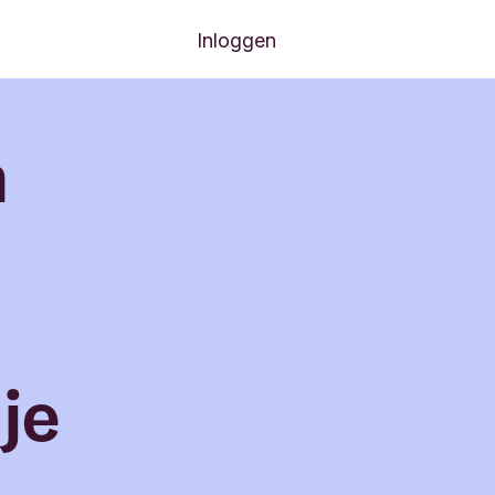
Inloggen
n
je