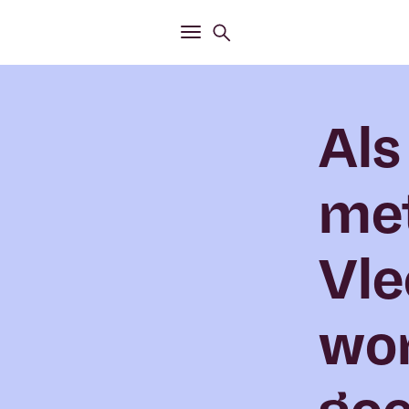
Openen
Zoekmenu
Openen
Hoofdmenu
Als
me
Vle
wor