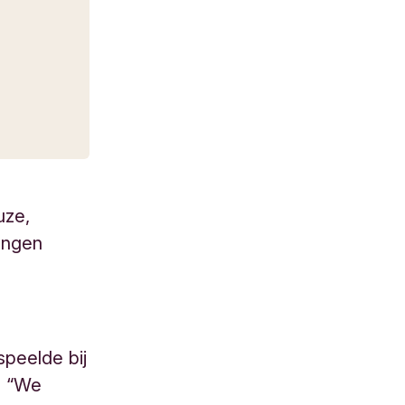
uze,
wongen
peelde bij
n. “We