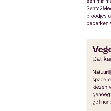
een minimu
Seats2Meet
broodjes a
beperken w
Veg
Dat ka
Natuurli
space e
kiezen v
genoeg 
gefinan