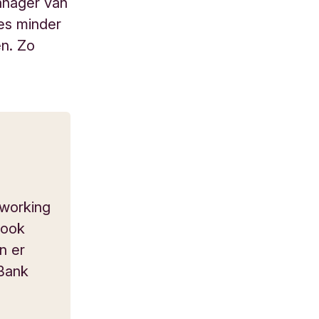
anager van
es minder
en. Zo
o-working
 ook
n er
 Bank