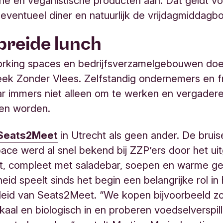
he en veganistische producten aan. Dat geldt v
 eventueel diner en natuurlijk de vrijdagmiddagbo
breide lunch
rking spaces en bedrijfsverzamelgebouwen do
ek Zonder Vlees. Zelfstandig ondernemers en f
r immers niet alleen om te werken en vergadere
en worden.
Seats2Meet
in Utrecht als geen ander. De brui
ace werd al snel bekend bij ZZP’ers door het ui
et, compleet met saladebar, soepen en warme ge
id speelt sinds het begin een belangrijke rol in 
leid van Seats2Meet. “We kopen bijvoorbeeld z
okaal en biologisch in en proberen voedselverspill