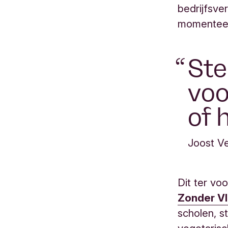
bedrijfsv
momenteel
Ste
voo
of 
Joost V
Dit ter vo
Zonder V
scholen, st