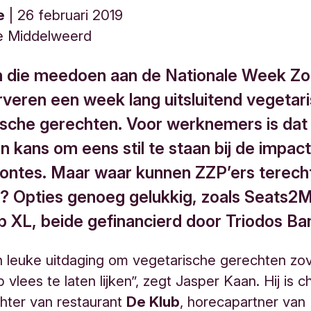
e
26 februari 2019
e Middelweerd
n die meedoen aan de Nationale Week Z
rveren een week lang uitsluitend vegetar
ische gerechten. Voor werknemers is dat
n kans om eens stil te staan bij de impac
ntes. Maar waar kunnen ZZP’ers terech
ie? Opties genoeg gelukkig, zoals Seats2
b XL, beide gefinancierd door Triodos Ba
n leuke uitdaging om vegetarische gerechten zo
 vlees te laten lijken”, zegt Jasper Kaan. Hij is 
hter van restaurant
De Klub
, horecapartner van