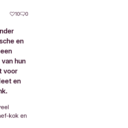
10
0
onder
ische en
 een
t van hun
t voor
Meet en
nk.
veel
chef-kok en