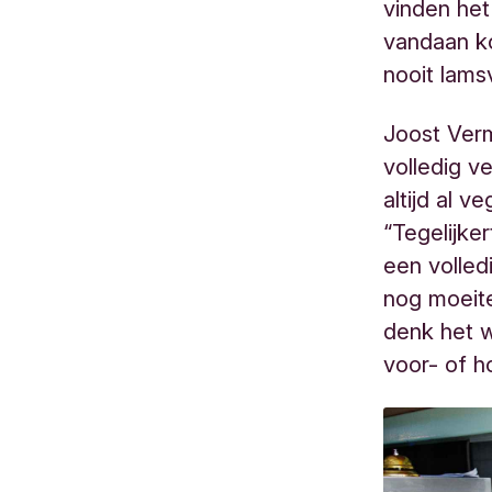
vinden het
vandaan ko
nooit lams
Joost Verm
volledig v
altijd al 
“Tegelijke
een volled
nog moeite
denk het w
voor- of h