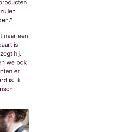
 producten
zullen
ken.”
it naar een
aart is
zegt hij.
den we ook
anten er
d is. Ik
risch