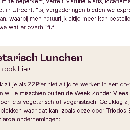
m te beperken”, vertelt Martine Maris, locatiem
 in Utrecht. “Bij vergaderingen bieden we expr
an, waarbij men natuurlijk altijd meer kan bestell
e wat er overblijft.”
etarisch Lunchen
n ook hier
jk zit je als ZZP’er niet altijd te werken in een c
n wil je misschien buiten de Week Zonder Vlees
oor iets vegetarisch of veganistisch. Gelukkig zij
plekken waar dat kan, zoals deze door Triodos
cierde ondernemingen: