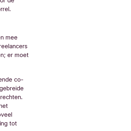
oor de
rrel.
en mee
reelancers
n; er moet
sende co-
tgebreide
rechten.
het
oveel
ing tot