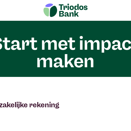
Start met impac
maken
 zakelijke rekening