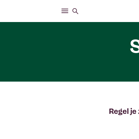
Openen
Zoekmenu
Openen
Hoofdmenu
Regel je