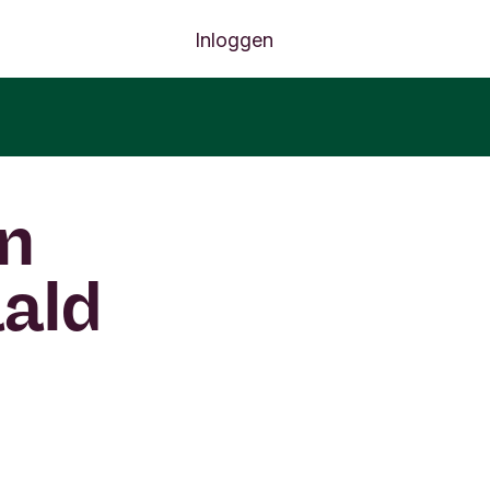
Inloggen
en
aald