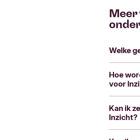
Meer 
onde
Welke ge
Hoe word
Inzicht he
voor Inz
uitgaven. 
analyseren
Kan ik z
Inzicht be
Rekeni
Inzicht?
categorieë
rekenin
bedragen. 
Saldo i
‘sportclub