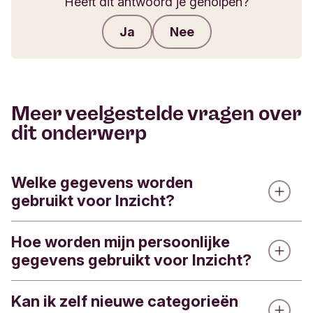
Heeft dit antwoord je geholpen?
Ja
Nee
Feedback verzenden
Meer veelgestelde vragen over
dit onderwerp
Welke gegevens worden
gebruikt voor Inzicht?
Hoe worden mijn persoonlijke
Inzicht helpt je om beter overzicht te krijgen op je
gegevens gebruikt voor Inzicht?
inkomsten en uitgaven. Dat doen we door
verschillende soorten gegevens te analyseren:
Kan ik zelf nieuwe categorieën
Inzicht bekijkt je transactiegegevens en deelt ze
Rekeninggegevens
zoals je rekeningnummer