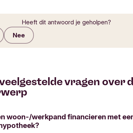
Heeft dit antwoord je geholpen?
Nee
Feedback verzenden
veelgestelde vragen over d
rwerp
en woon-/werkpand financieren met ee
 hypotheek?