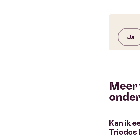
Ja
Meer 
onde
Kan ik e
Triodos