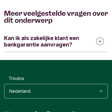
Meer veelgestelde vragen over
dit onderwerp
Kan ik als zakelijke klant een
bankgarantie aanvragen?
Het is niet mogelijk om een bankgarantie aan te
vragen. Heb je een zakelijk krediet bij ons? Neem
dan contact op met je relatiemanager.
Triodos
Heeft dit antwoord je geholpen?
Ja
Nee
Feedback verzenden