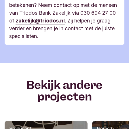
ervaring en uitgebreide netwerk werkt ze met
betekenen? Neem contact op met de mensen
aandacht aan ondernemersverhalen. En op
specifieke benchmarks voor de biologische
van Triodos Bank Zakelijk via 030 694 27 00
speciale evenementen voor klanten geven we
voedingssector. Dit levert waardevolle informatie
of
zakelijk@triodos.nl
. Zij helpen je graag
ondernemers de mogelijkheid om zichzelf te
op voor het verbeteren van je bedrijfsvoering.
verder en brengen je in contact met de juiste
presenteren.
Daarnaast verdiept ze zich in je bedrijf en wat jou
specialisten.
als ondernemer drijft. Ze is betrokken en wijst je
proactief op mogelijke kansen waarmee jij je
voordeel kunt doen.
Bekijk andere
projecten
Producent
Horeca