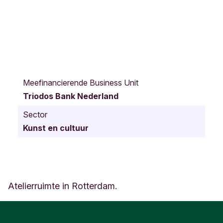
G
o
Meefinancierende Business Unit
u
Triodos Bank Nederland
w
s
Sector
t
Kunst en cultuur
r
a
a
t
1
3
Atelierruimte in Rotterdam.
R
o
t